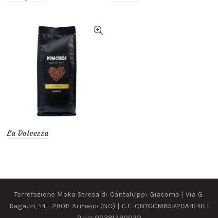
La Dolcezza
Torrefazione Moka Stresa di Cantaluppi Giacomo | Via G.
Ragazzi, 14 - 28011 Armeno (NO) | C.F. CNTGCM65R20A414B |
P.Iva 02381490032